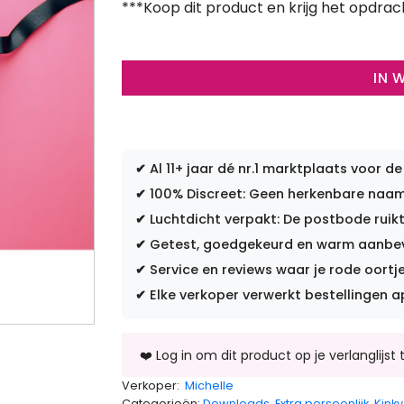
***Koop dit product en krijg het opdrac
IN 
✔
Al 11+ jaar dé nr.1 marktplaats voor de
✔
100% Discreet: Geen herkenbare naam 
✔
Luchtdicht verpakt: De postbode ruikt
✔
Getest, goedgekeurd en warm aanbevo
✔
Service en reviews waar je rode oortje
✔
Elke verkoper verwerkt bestellingen a
Verkoper:
Michelle
Categorieën:
Downloads
,
Extra persoonlijk
,
Kinky