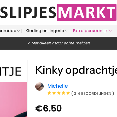
enmode
Kleding en lingerie
Extra persoonlijk
✓ Met alleen maar echte meiden
Kinky opdrachtje
Michelle
( 314 BEOORDELINGEN )
€
6.50