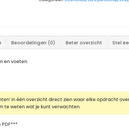
e
Beoordelingen (0)
Beter overzicht
Stel e
n en voeten.
ten’ in één overzicht direct zien waar elke opdracht over
n om te weten wat je kunt verwachten.
n PDF***