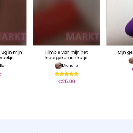
lug in mijn
Filmpje van mijn net
Mijn ge
broekje
klaargekomen kutje
lle
Michelle
0
€
25.00
Waardering
5
uit 5