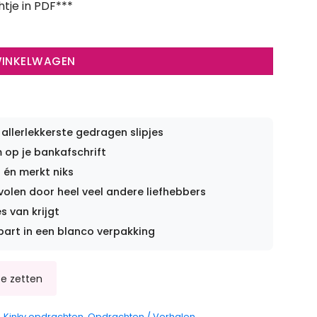
htje in PDF***
WINKELWAGEN
 allerlekkerste gedragen slipjes
op je bankafschrift
 én merkt niks
len door heel veel andere liefhebbers
s van krijgt
part in een blanco verpakking
,
Kinky opdrachten
,
Opdrachten / Verhalen