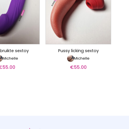
bruikte sextoy
Pussy licking sextoy
Michelle
Michelle
€
55.00
€
55.00