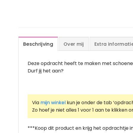
Beschrijving
Over mij
Extra informati
Deze opdracht heeft te maken met schoene
Durf jij het aan?
Via
mijn winkel
kun je onder de tab ‘opdrach
Zo hoef je niet alles 1 voor 1 aan te klikke
***Koop dit product en krijg het opdrachtje i