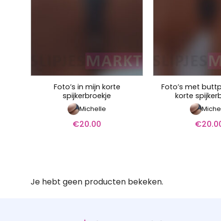
Foto’s in mijn korte
Foto’s met buttp
spijkerbroekje
korte spijker
Michelle
Miche
€
20.00
€
20.0
Je hebt geen producten bekeken.