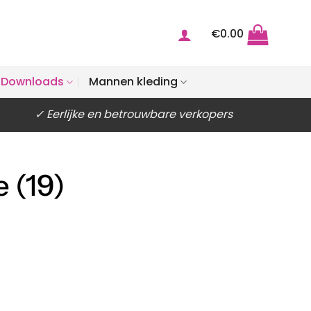
€
0.00
Downloads
Mannen kleding
✓ Eerlijke en betrouwbare verkopers
 (19)