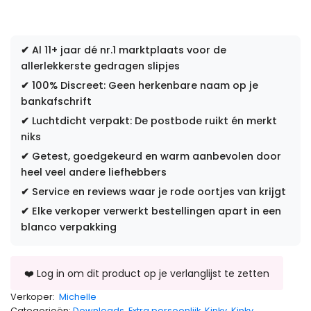
✔
Al 11+ jaar dé nr.1 marktplaats voor de
allerlekkerste gedragen slipjes
✔
100% Discreet: Geen herkenbare naam op je
bankafschrift
✔
Luchtdicht verpakt: De postbode ruikt én merkt
niks
✔
Getest, goedgekeurd en warm aanbevolen door
heel veel andere liefhebbers
✔
Service en reviews waar je rode oortjes van krijgt
✔
Elke verkoper verwerkt bestellingen apart in een
blanco verpakking
Verkoper:
Michelle
Categorieën:
Downloads
,
Extra persoonlijk
,
Kinky
,
Kinky