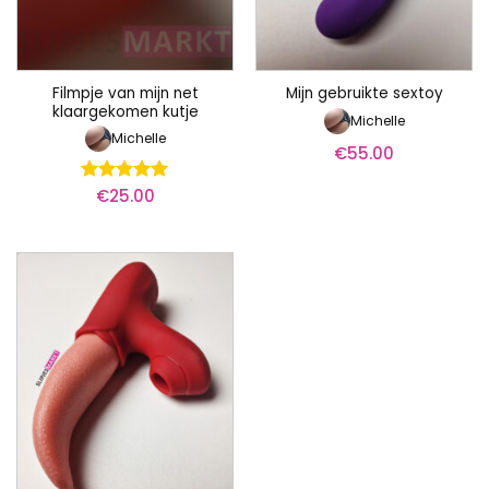
Filmpje van mijn net
Mijn gebruikte sextoy
klaargekomen kutje
Michelle
Michelle
€
55.00
€
25.00
Waardering
5
uit 5