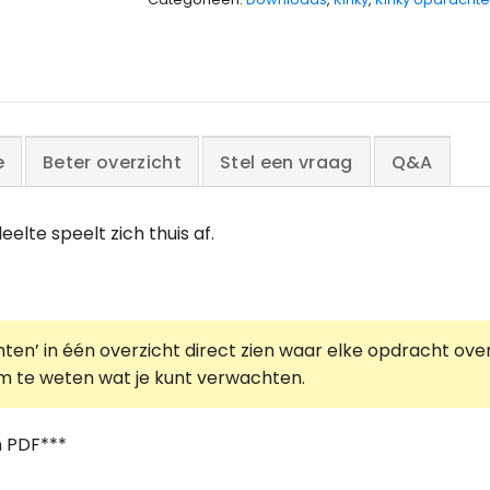
e
Beter overzicht
Stel een vraag
Q&A
elte speelt zich thuis af.
ten’ in één overzicht direct zien waar elke opdracht over
n om te weten wat je kunt verwachten.
n PDF***