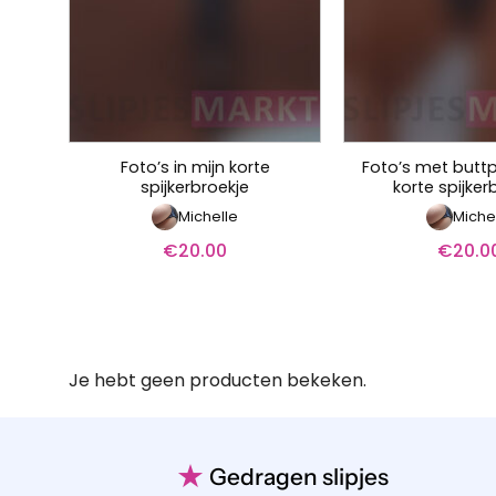
Foto’s in mijn korte
Foto’s met buttp
spijkerbroekje
korte spijker
Michelle
Miche
€
20.00
€
20.0
Je hebt geen producten bekeken.
★
Gedragen slipjes