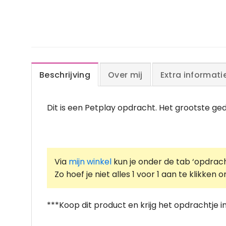
Beschrijving
Over mij
Extra informati
Dit is een Petplay opdracht. Het grootste gede
Via
mijn winkel
kun je onder de tab ‘opdrach
Zo hoef je niet alles 1 voor 1 aan te klikke
***Koop dit product en krijg het opdrachtje i