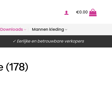
€
0.00
Downloads
Mannen kleding
✓ Eerlijke en betrouwbare verkopers
 (178)