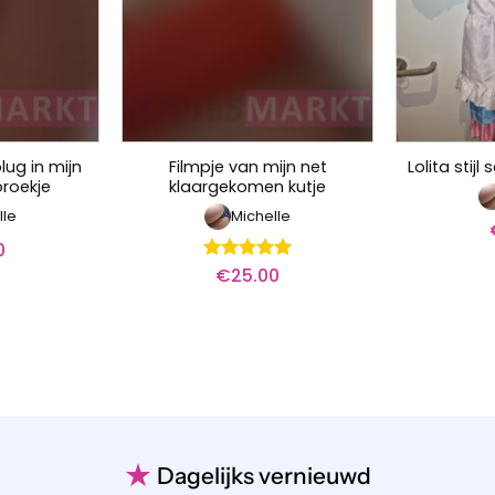
lug in mijn
Filmpje van mijn net
Lolita stij
broekje
klaargekomen kutje
lle
Michelle
0
€
25.00
Waardering
5
uit 5
★
Dagelijks vernieuwd