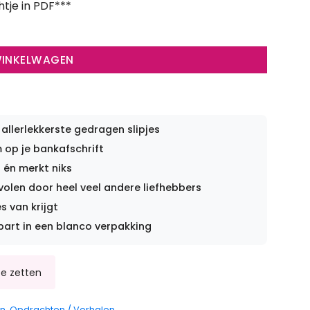
htje in PDF***
WINKELWAGEN
 allerlekkerste gedragen slipjes
op je bankafschrift
 én merkt niks
len door heel veel andere liefhebbers
s van krijgt
part in een blanco verpakking
en
,
Opdrachten / Verhalen