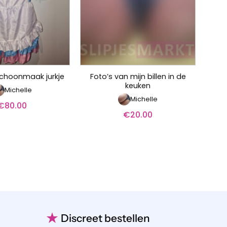
Foto’s van mijn billen in de
l schoonmaak jurkje
keuken
Michelle
Michelle
€
80.00
€
20.00
★
Discreet bestellen