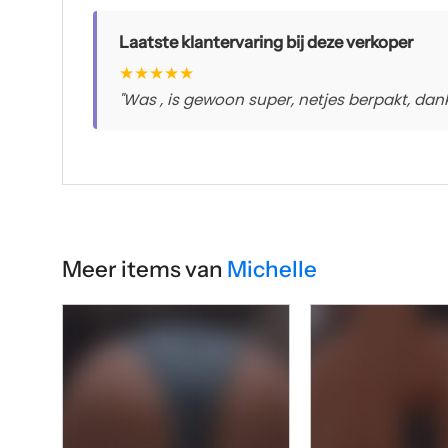
Laatste klantervaring bij deze verkoper
★
★
★
★
★
"Was , is gewoon super, netjes berpakt, dankj
Meer items van
Michelle