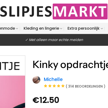
enmode
Kleding en lingerie
Extra persoonlijk
✓ Met alleen maar echte meiden
Kinky opdrachtje
Michelle
( 314 BEOORDELINGEN )
€
12.50