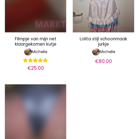
Filmpje van mijn net
Lolita stijl schoonmaak
klaargekomen kutje
jurkje
Michelle
Michelle
€
80.00
€
25.00
Waardering
5
uit 5