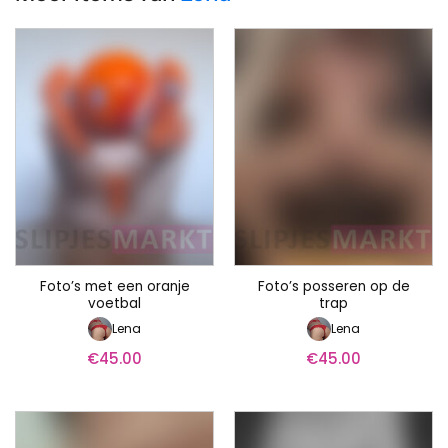
Foto’s met een oranje
Foto’s posseren op de
voetbal
trap
Lena
Lena
€
45.00
€
45.00