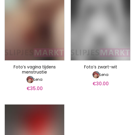
Foto’s vagina tijdens
Foto’s zwart-wit
menstruatie
Lena
Lena
€
30.00
€
35.00