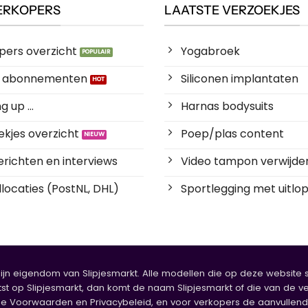
ERKOPERS
LAATSTE VERZOEKJES
pers overzicht
Yogabroek
es abonnementen
Siliconen implantaten
 up ...
Harnas bodysuits
kjes overzicht
Poep/plas content
richten en interviews
Video tampon verwijde
locaties (PostNL, DHL)
Sportlegging met uitlop
zijn eigendom van Slipjesmarkt. Alle modellen die op deze website sta
tst op Slipjesmarkt, dan komt de naam Slipjesmarkt of die van de ve
oorwaarden en Privacybeleid, en voor verkopers de aanvullende b