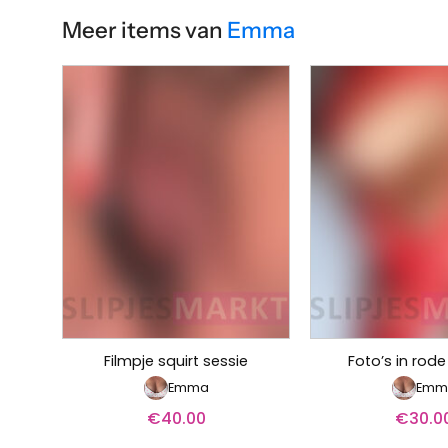
Meer items van
Emma
Filmpje squirt sessie
Foto’s in rode
Emma
Emm
€
40.00
€
30.0