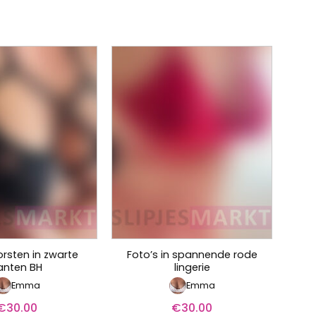
orsten in zwarte
Foto’s in spannende rode
anten BH
lingerie
Emma
Emma
€
30.00
€
30.00