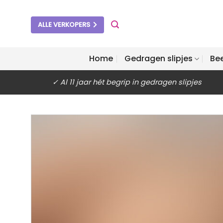
Ga
naar
ALLE VERKOPERS
inhoud
Home
Gedragen slipjes
Be
✓ Al 11 jaar hét begrip in gedragen slipjes