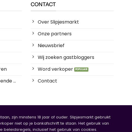
CONTACT
Over Slipjesmarkt
Onze partners
Nieuwsbrief
Wij zoeken gastbloggers
ren
Word verkoper
ende ...
Contact
an, zijn minstens 18 jaar of ouder. Slipjesmarkt gebruikt
rkoper niet op je bankafschrift te staan. Het gebruik van
eleidsregels, inclusief het gebruik van cookies.