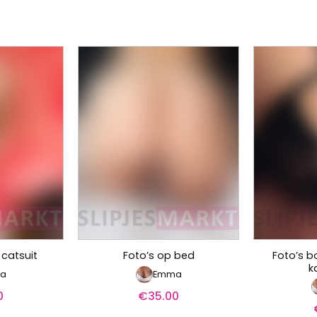
Foto’s b
 catsuit
Foto’s op bed
k
a
Emma
0
€
35.00