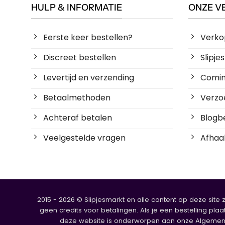
HULP & INFORMATIE
ONZE V
Eerste keer bestellen?
Verko
Discreet bestellen
Slipj
Levertijd en verzending
Coming
Betaalmethoden
Verzoe
Achteraf betalen
Blogbe
Veelgestelde vragen
Afhaal
2015 - 2026 © Slipjesmarkt en alle content op deze site 
geen credits voor betalingen. Als je een bestelling plaa
deze website is onderworpen aan onze Algemene V