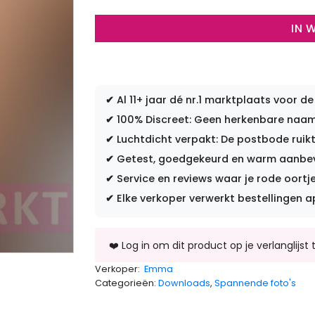
IN 
✔
Al 11+ jaar dé nr.1 marktplaats voor de
✔
100% Discreet: Geen herkenbare naam 
✔
Luchtdicht verpakt: De postbode ruikt
✔
Getest, goedgekeurd en warm aanbevo
✔
Service en reviews waar je rode oortje
✔
Elke verkoper verwerkt bestellingen a
Verkoper:
Emma
Categorieën:
Downloads
,
Spannende foto's