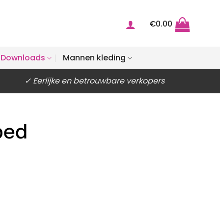
€
0.00
Downloads
Mannen kleding
✓ Eerlijke en betrouwbare verkopers
 bed