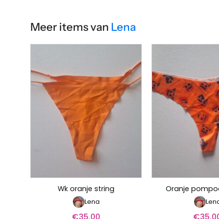
Meer items van
Lena
Wk oranje string
Oranje pompoe
Lena
Len
€
35.00
€
35.0