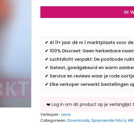
IN 
✔
Al 11+ jaar dé nr.1 marktplaats voor de
✔
100% Discreet: Geen herkenbare naam 
✔
Luchtdicht verpakt: De postbode ruikt
✔
Getest, goedgekeurd en warm aanbevo
✔
Service en reviews waar je rode oortje
✔
Elke verkoper verwerkt bestellingen a
Verkoper:
Lena
Categorieën:
Downloads
,
Spannende foto's
,
WK