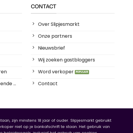
CONTACT
Over Slipjesmarkt
Onze partners
Nieuwsbrief
Wij zoeken gastbloggers
ren
Word verkoper
ende ...
Contact
an, zijn minstens 18 jaar of ouder. Slipjesmarkt gebruikt
rkoper niet op je bankafschrift te staan. Het gebruik van
eleidsregels, inclusief het gebruik van cookies.