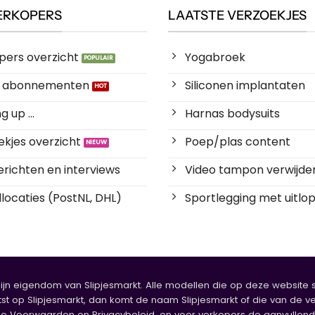
ERKOPERS
LAATSTE VERZOEKJES
pers overzicht
Yogabroek
es abonnementen
Siliconen implantaten
 up ...
Harnas bodysuits
kjes overzicht
Poep/plas content
richten en interviews
Video tampon verwijde
locaties (PostNL, DHL)
Sportlegging met uitlop
zijn eigendom van Slipjesmarkt. Alle modellen die op deze website sta
tst op Slipjesmarkt, dan komt de naam Slipjesmarkt of die van de ve
oorwaarden en Privacybeleid, en voor verkopers de aanvullende b