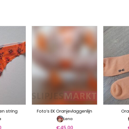
n string
Foto’s EK Oranjevlaggenlijn
Ora
a
Lena
0
€
45.00