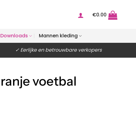
€
0.00
Downloads
Mannen kleding
✓ Eerlijke en betrouwbare verkopers
ranje voetbal