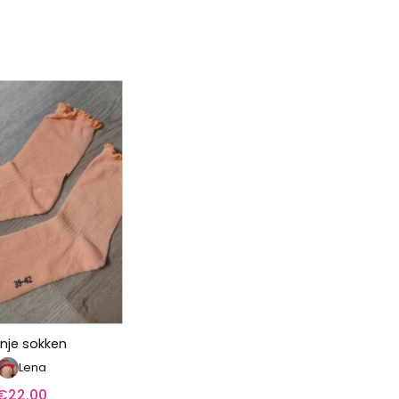
nje sokken
Lena
€
22.00