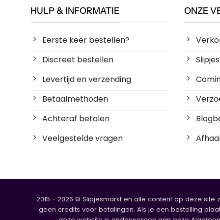
HULP & INFORMATIE
ONZE V
Eerste keer bestellen?
Verko
Discreet bestellen
Slipj
Levertijd en verzending
Coming
Betaalmethoden
Verzoe
Achteraf betalen
Blogbe
Veelgestelde vragen
Afhaal
2015 - 2026 © Slipjesmarkt en alle content op deze site 
geen credits voor betalingen. Als je een bestelling plaa
deze website is onderworpen aan onze Algemene V