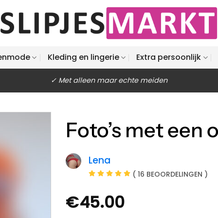
enmode
Kleding en lingerie
Extra persoonlijk
✓ Met alleen maar echte meiden
Foto’s met een o
Lena
( 16 BEOORDELINGEN )
€
45.00