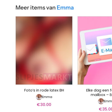
Meer items van
Emma
Elke dag een f
Foto’s in rode latex BH
mailbox –
Emma
Emm
€
30.00
€
35.0