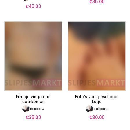
€
35.00
€
45.00
Filmpje vingerend
Foto’s vers geschoren
klaarkomen
kutje
Isabeau
Isabeau
€
35.00
€
30.00