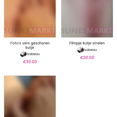
Foto’s vers geschoren
Filmpje kutje strelen
kutje
Isabeau
Isabeau
€
30.00
€
30.00