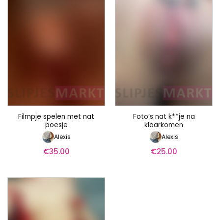
Filmpje spelen met nat
Foto’s nat k**je na
poesje
klaarkomen
Alexis
Alexis
€
35.00
€
25.00