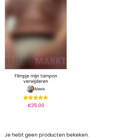
Filmpje mijn tampon
verwijderen
Alexis
€
35.00
Waardering
5
uit 5
Je hebt geen producten bekeken.