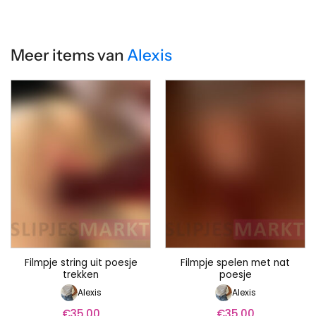
Meer items van
Alexis
Filmpje string uit poesje
Filmpje spelen met nat
trekken
poesje
Alexis
Alexis
€
35.00
€
35.00