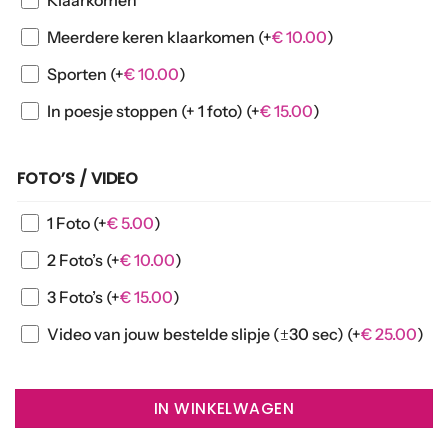
Klaarkomen
Meerdere keren klaarkomen
(+
€
10.00
)
Sporten
(+
€
10.00
)
In poesje stoppen (+ 1 foto)
(+
€
15.00
)
FOTO’S / VIDEO
1 Foto
(+
€
5.00
)
2 Foto’s
(+
€
10.00
)
3 Foto’s
(+
€
15.00
)
Video van jouw bestelde slipje (±30 sec)
(+
€
25.00
)
IN WINKELWAGEN