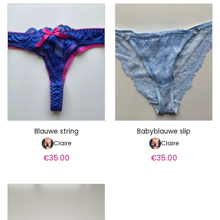
Blauwe string
Babyblauwe slip
Claire
Claire
€
35.00
€
35.00