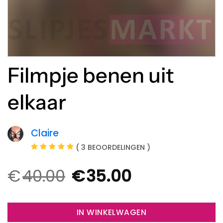
Filmpje benen uit
elkaar
Claire
( 3 BEOORDELINGEN )
€
40.00
€
35.00
Oorspronkelijke
Huidige
prijs
prijs
was:
is:
€40.00.
€35.00.
IN WINKELWAGEN