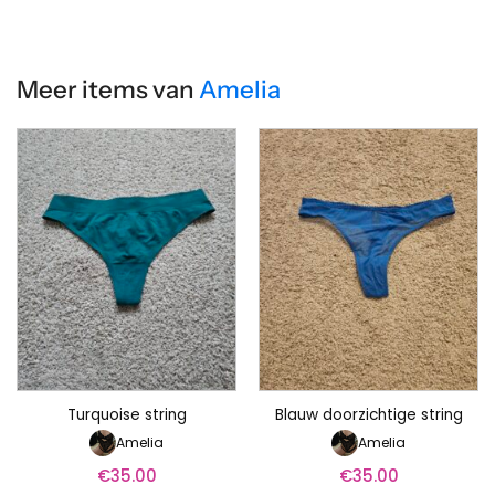
Meer items van
Amelia
Turquoise string
Blauw doorzichtige string
Amelia
Amelia
€
35.00
€
35.00