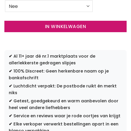
IN WINKELWAGEN
✔
Al 11+ jaar dé nr.1 marktplaats voor de
allerlekkerste gedragen slipjes
✔
100% Discreet: Geen herkenbare naam op je
bankafschrift
✔
Luchtdicht verpakt: De postbode ruikt én merkt
niks
✔
Getest, goedgekeurd en warm aanbevolen door
heel veel andere liefhebbers
✔
Service en reviews waar je rode oortjes van krijgt
✔
Elke verkoper verwerkt bestellingen apart in een
blanco verpakking