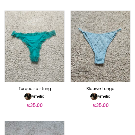
Turquoise string
Blauwe tanga
Amelia
Amelia
€
35.00
€
35.00