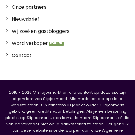
Onze partners
Nieuwsbrief
Wij zoeken gastbloggers
Word verkoper
Contact
2015 - 2026 © Slipjesmarkt en alle content op deze site zijn
eigendom van Slipjesmarkt. Alle modellen die op deze
website staan, zijn minstens 18 jaar of ouder. Slipjesmarkt
gebruikt geen credits voor betalingen. Als je een bestelling
plaatst op Slipjesmarkt, dan komt de naam Slipjesmarkt of die
van de verkoper niet op je bankafschrift te staan. Het gebruik
van deze website is onderworpen aan onze Algemene