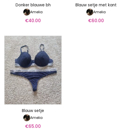
Donker blauwe bh
Blauw setje met kant
Amelia
Amelia
€
40.00
€
60.00
Blauw setje
Amelia
€
65.00