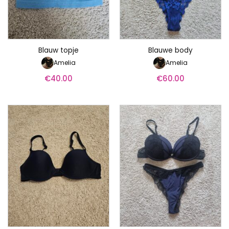
Blauw topje
Blauwe body
Amelia
Amelia
€
40.00
€
60.00