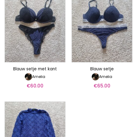
Blauw setje met kant
Blauw setje
Amelia
Amelia
€
60.00
€
65.00