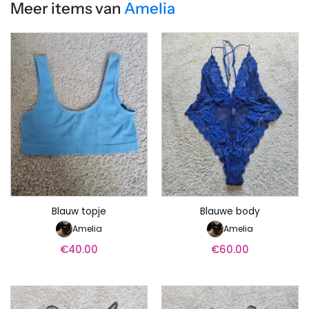
Meer items van
Amelia
Blauw topje
Blauwe body
Amelia
Amelia
€
40.00
€
60.00