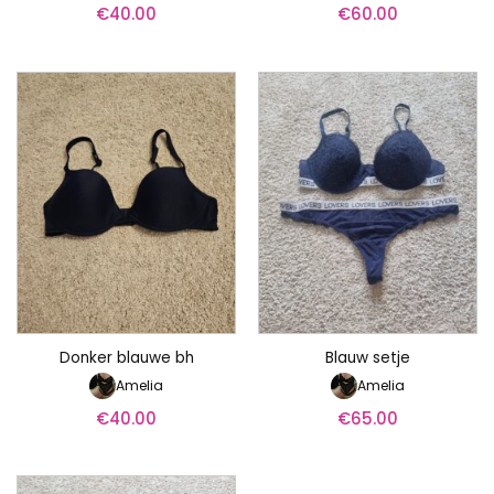
€
40.00
€
60.00
Donker blauwe bh
Blauw setje
Amelia
Amelia
€
40.00
€
65.00