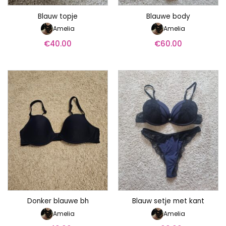
Blauw topje
Blauwe body
Amelia
Amelia
€
40.00
€
60.00
Donker blauwe bh
Blauw setje met kant
Amelia
Amelia