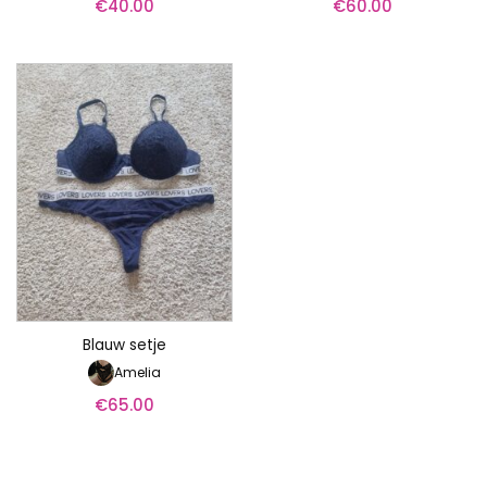
€
40.00
€
60.00
Blauw setje
Amelia
€
65.00