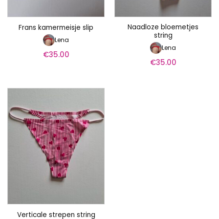
Naadloze bloemetjes
Frans kamermeisje slip
string
Lena
Lena
€
35.00
€
35.00
Verticale strepen string