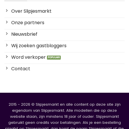
Over Slipjesmarkt
Onze partners
Nieuwsbrief
Wij zoeken gastbloggers
Word verkoper
Contact
2015 - 2026 © Slipjesmarkt en alle content op deze site zijn
eigendom van Slipjesmarkt. Alle modellen die op deze
website staan, zijn minstens 18 jaar of ouder. Slipjesmarkt
gebruikt geen credits voor betalingen. Als je een bestelling
plaatst op Slipjesmarkt, dan komt de naam Slipjesmarkt of die