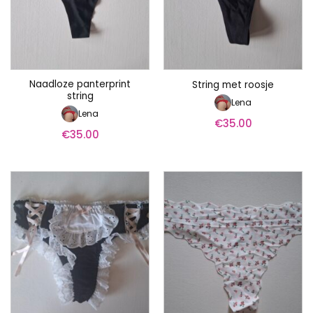
Naadloze panterprint
String met roosje
string
Lena
Lena
€
35.00
€
35.00