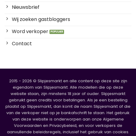
Nieuwsbrief
Wij zoeken gastbloggers
Word verkoper
Contact
2015 - 2026 © Slipjesmarkt en alle content op deze site zijn
eigendom van Slipjesmarkt. Alle modellen die op deze
website staan, zijn minstens 18 jaar of ouder. Slipjesmarkt
gebruikt geen credits voor betalingen. Als je een bestelling
plaatst op Slipjesmarkt, dan komt de naam Slipjesmarkt of die
van de verkoper niet op je bankafschrift te staan. Het gebruik
van deze website is onderworpen aan onze Algemene
Voorwaarden en Privacybeleid, en voor verkopers de
aanvullende beleidsregels, inclusief het gebruik van cookies.