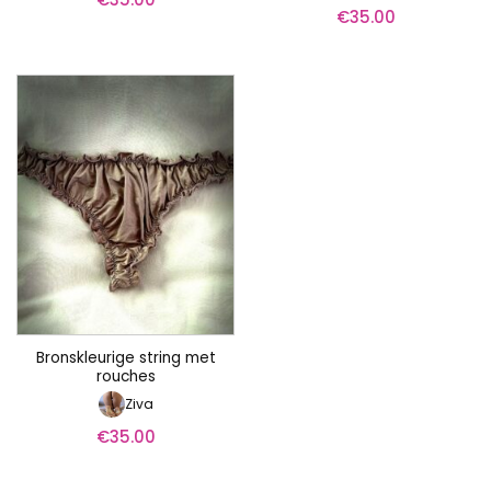
€
35.00
Bronskleurige string met
rouches
Ziva
€
35.00