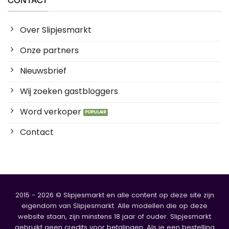
CONTACT
Over Slipjesmarkt
Onze partners
Nieuwsbrief
Wij zoeken gastbloggers
Word verkoper
Contact
2015 - 2026 © Slipjesmarkt en alle content op deze site zijn
eigendom van Slipjesmarkt. Alle modellen die op deze
website staan, zijn minstens 18 jaar of ouder. Slipjesmarkt
gebruikt geen credits voor betalingen. Als je een bestelling