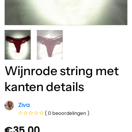
Wijnrode string met
kanten details
Ziva
( 0 beoordelingen )
€
35.00