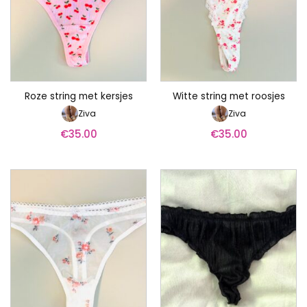
Roze string met kersjes
Witte string met roosjes
Ziva
Ziva
€
35.00
€
35.00