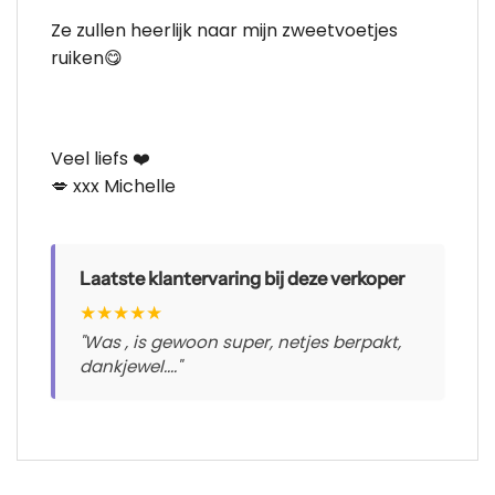
Ze zullen heerlijk naar mijn zweetvoetjes
ruiken😋
Veel liefs ❤️
💋 xxx Michelle
Laatste klantervaring bij deze verkoper
★
★
★
★
★
"Was , is gewoon super, netjes berpakt,
dankjewel...."