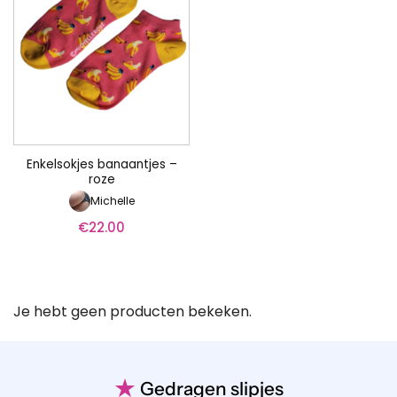
Enkelsokjes banaantjes –
roze
Michelle
€
22.00
Je hebt geen producten bekeken.
★
Gedragen slipjes