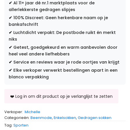
✔
Al 11+ jaar dé nr.1 marktplaats voor de
allerlekkerste gedragen slipjes
✔
100% Discreet: Geen herkenbare naam op je
bankafschrift
✔
Luchtdicht verpakt: De postbode ruikt én merkt
niks
✔
Getest, goedgekeurd en warm aanbevolen door
heel veel andere liefhebbers
✔
Service en reviews waar je rode oortjes van krijgt
✔
Elke verkoper verwerkt bestellingen apart in een
blanco verpakking
Verkoper:
Michelle
Categorieën:
Beenmode
,
Enkelsokken
,
Gedragen sokken
Tag:
Sporten