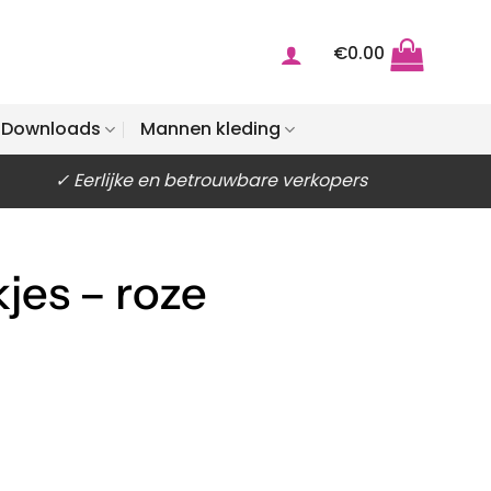
€
0.00
Downloads
Mannen kleding
✓ Eerlijke en betrouwbare verkopers
kjes – roze