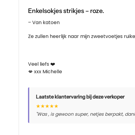
Enkelsokjes strikjes – roze.
– Van katoen
Ze zullen heerlijk naar mijn zweetvoetjes ruik
Veel liefs ❤️
💋 xxx Michelle
Laatste klantervaring bij deze verkoper
★
★
★
★
★
"Was , is gewoon super, netjes berpakt, dankj