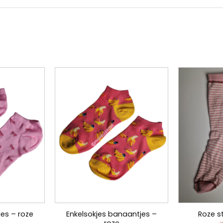
Enkelsokjes banaantjes –
jes – roze
Roze s
roze