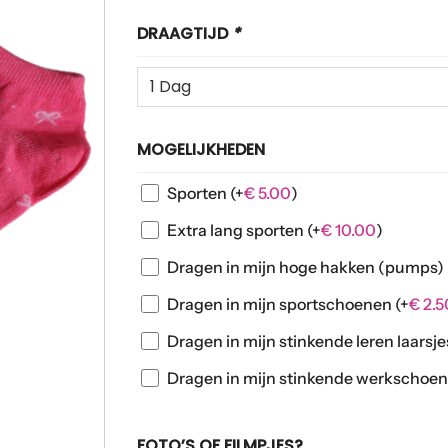
DRAAGTIJD
*
MOGELIJKHEDEN
Sporten
(+
€
5.00
)
Extra lang sporten
(+
€
10.00
)
Dragen in mijn hoge hakken (pumps)
Dragen in mijn sportschoenen
(+
€
2.5
Dragen in mijn stinkende leren laarsj
Dragen in mijn stinkende werkschoe
FOTO’S OF FILMPJES?