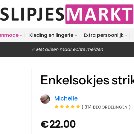
enmode
Kleding en lingerie
Extra persoonlijk
✓ Met alleen maar echte meiden
Enkelsokjes stri
Michelle
( 314 BEOORDELINGEN )
€
22.00