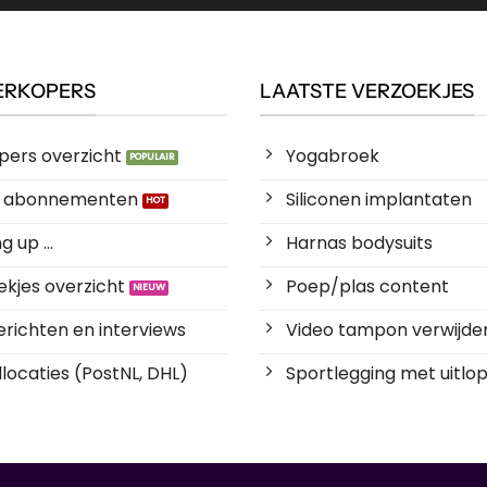
ERKOPERS
LAATSTE VERZOEKJES
pers overzicht
Yogabroek
es abonnementen
Siliconen implantaten
 up ...
Harnas bodysuits
kjes overzicht
Poep/plas content
richten en interviews
Video tampon verwijde
locaties (PostNL, DHL)
Sportlegging met uitlop