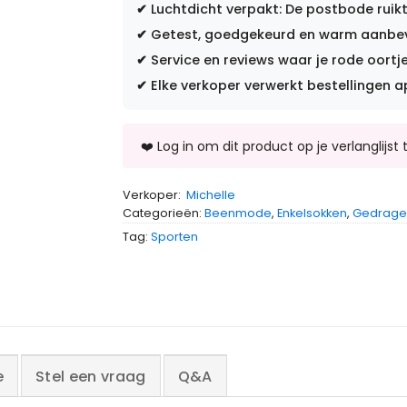
✔
Luchtdicht verpakt: De postbode ruikt
✔
Getest, goedgekeurd en warm aanbevo
✔
Service en reviews waar je rode oortje
✔
Elke verkoper verwerkt bestellingen a
Verkoper:
Michelle
Categorieën:
Beenmode
,
Enkelsokken
,
Gedrage
Tag:
Sporten
e
Stel een vraag
Q&A