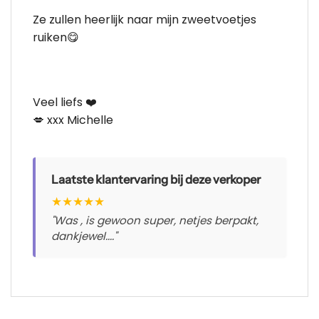
Ze zullen heerlijk naar mijn zweetvoetjes
ruiken😋
Veel liefs ❤️
💋 xxx Michelle
Laatste klantervaring bij deze verkoper
★
★
★
★
★
"Was , is gewoon super, netjes berpakt,
dankjewel...."