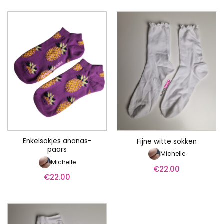
Enkelsokjes ananas-
Fijne witte sokken
paars
Michelle
Michelle
€
22.00
€
22.00