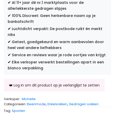
✔
Al 11+ jaar dé nr.1 marktplaats voor de
allerlekkerste gedragen slipjes
✔
100% Discreet: Geen herkenbare naam op je
bankafschrift
✔
Luchtdicht verpakt: De postbode ruikt én merkt
niks
✔
Getest, goedgekeurd en warm aanbevolen door
heel veel andere liefhebbers
✔
Service en reviews waar je rode oortjes van krijgt
✔
Elke verkoper verwerkt bestellingen apart in een
blanco verpakking
Verkoper:
Michelle
Categorieën:
Beenmode
,
Enkelsokken
,
Gedragen sokken
Tag:
Sporten