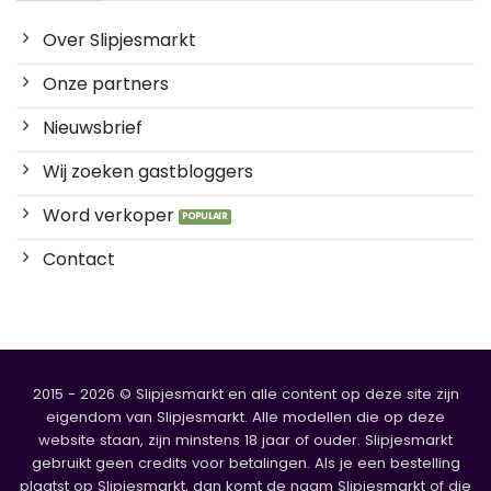
Over Slipjesmarkt
Onze partners
Nieuwsbrief
Wij zoeken gastbloggers
Word verkoper
Contact
2015 - 2026 © Slipjesmarkt en alle content op deze site zijn
eigendom van Slipjesmarkt. Alle modellen die op deze
website staan, zijn minstens 18 jaar of ouder. Slipjesmarkt
gebruikt geen credits voor betalingen. Als je een bestelling
plaatst op Slipjesmarkt, dan komt de naam Slipjesmarkt of die