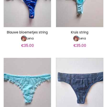
Blauwe bloemetjes string
Kruis string
Lena
Lena
€
35.00
€
35.00