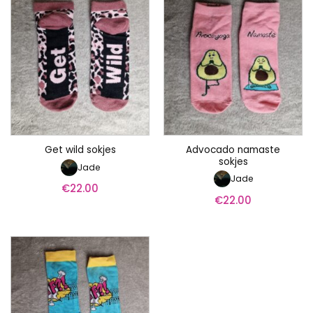
Advocado namaste
Get wild sokjes
sokjes
Jade
Jade
€
22.00
€
22.00