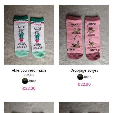
Aloe you vera much
Grappige sokjes
sokjes
Jade
Jade
€
22.00
€
22.00