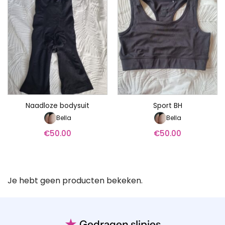
Naadloze bodysuit
Sport BH
Bella
Bella
€
50.00
€
50.00
Je hebt geen producten bekeken.
★
Gedragen slipjes