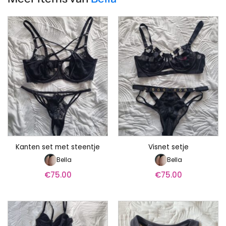
Kanten set met steentje
Visnet setje
Bella
Bella
€
75.00
€
75.00