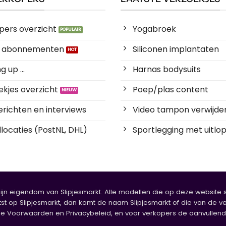
pers overzicht
Yogabroek
es abonnementen
Siliconen implantaten
 up ...
Harnas bodysuits
kjes overzicht
Poep/plas content
richten en interviews
Video tampon verwijde
locaties (PostNL, DHL)
Sportlegging met uitlop
zijn eigendom van Slipjesmarkt. Alle modellen die op deze website sta
tst op Slipjesmarkt, dan komt de naam Slipjesmarkt of die van de ve
oorwaarden en Privacybeleid, en voor verkopers de aanvullende b