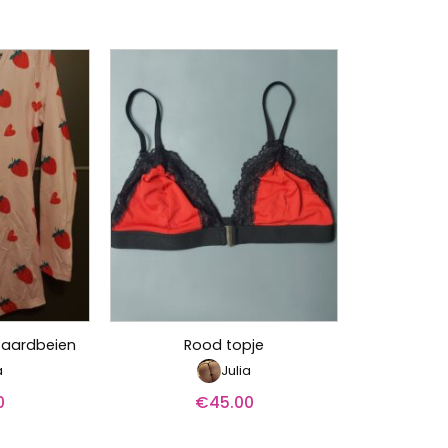
 aardbeien
Rood topje
a
Julia
0
€
45.00