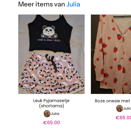
Meer items van
Julia
Leuk Pyjamasetje
Roze onesie met
(shortama)
Juli
Julia
€
65.0
€
65.00