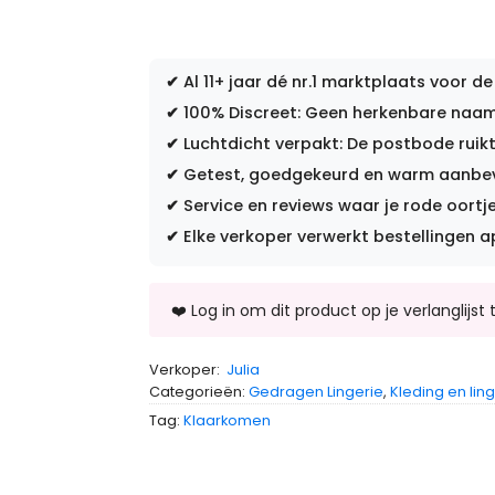
✔
Al 11+ jaar dé nr.1 marktplaats voor de
✔
100% Discreet: Geen herkenbare naam 
✔
Luchtdicht verpakt: De postbode ruikt
✔
Getest, goedgekeurd en warm aanbevo
✔
Service en reviews waar je rode oortje
✔
Elke verkoper verwerkt bestellingen a
Verkoper:
Julia
Categorieën:
Gedragen Lingerie
,
Kleding en lin
Tag:
Klaarkomen