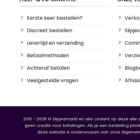
Eerste keer bestellen?
Verko
Discreet bestellen
Slipj
Levertijd en verzending
Coming
Betaalmethoden
Verzoe
Achteraf betalen
Blogbe
Veelgestelde vragen
Afhaal
2015 - 2026 © Slipjesmarkt en alle content op deze site 
geen credits voor betalingen. Als je een bestelling plaa
deze website is onderworpen aan onze Algemene V