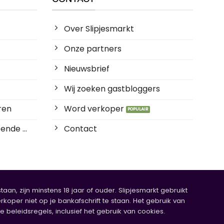
Over Slipjesmarkt
Onze partners
Nieuwsbrief
Wij zoeken gastbloggers
ren
Word verkoper
ende ...
Contact
an, zijn minstens 18 jaar of ouder. Slipjesmarkt gebruikt
rkoper niet op je bankafschrift te staan. Het gebruik van
eleidsregels, inclusief het gebruik van cookies.