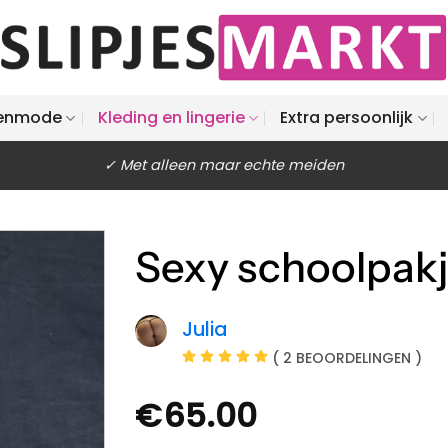
enmode
Kleding en lingerie
Extra persoonlijk
✓ Met alleen maar echte meiden
Sexy schoolpak
Julia
( 2 BEOORDELINGEN )
€
65.00