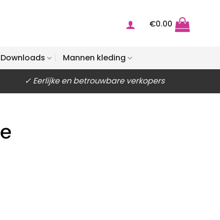
€
0.00
Downloads
Mannen kleding
✓ Eerlijke en betrouwbare verkopers
je