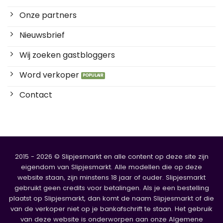
Onze partners
Nieuwsbrief
Wij zoeken gastbloggers
Word verkoper
Contact
2015 - 2026 © Slipjesmarkt en alle content op deze site zijn
eigendom van Slipjesmarkt. Alle modellen die op deze
website staan, zijn minstens 18 jaar of ouder. Slipjesmarkt
gebruikt geen credits voor betalingen. Als je een bestelling
plaatst op Slipjesmarkt, dan komt de naam Slipjesmarkt of die
van de verkoper niet op je bankafschrift te staan. Het gebruik
van deze website is onderworpen aan onze Algemene