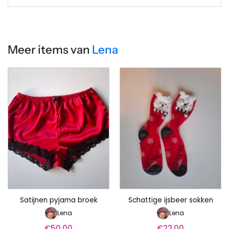
Meer items van
Lena
Satijnen pyjama broek
Schattige ijsbeer sokken
Lena
Lena
€
50.00
€
22.00