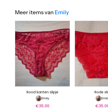
Meer items van
Emily
Rood kanten slipje
Rode sl
Emily
Emil
€
35.00
€
35.0