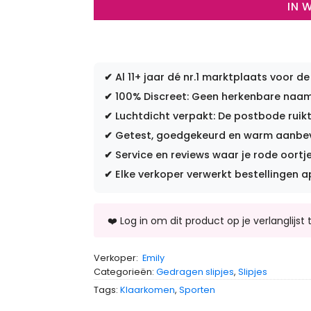
IN 
✔
Al 11+ jaar dé nr.1 marktplaats voor de
✔
100% Discreet: Geen herkenbare naam 
✔
Luchtdicht verpakt: De postbode ruikt
✔
Getest, goedgekeurd en warm aanbevo
✔
Service en reviews waar je rode oortje
✔
Elke verkoper verwerkt bestellingen a
Verkoper:
Emily
Categorieën:
Gedragen slipjes
,
Slipjes
Tags:
Klaarkomen
,
Sporten