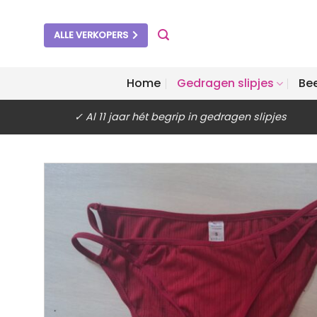
Ga
naar
ALLE VERKOPERS
inhoud
Home
Gedragen slipjes
Be
✓ Al 11 jaar hét begrip in gedragen slipjes