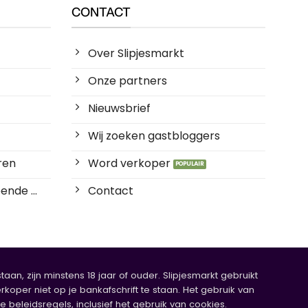
CONTACT
Over Slipjesmarkt
Onze partners
Nieuwsbrief
Wij zoeken gastbloggers
ren
Word verkoper
ende ...
Contact
an, zijn minstens 18 jaar of ouder. Slipjesmarkt gebruikt
rkoper niet op je bankafschrift te staan. Het gebruik van
eleidsregels, inclusief het gebruik van cookies.