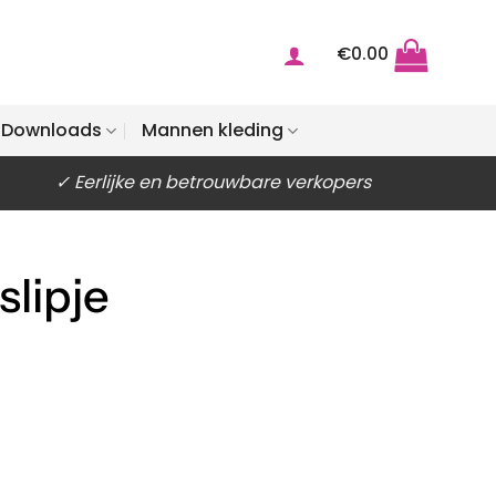
€
0.00
Downloads
Mannen kleding
✓ Eerlijke en betrouwbare verkopers
lipje