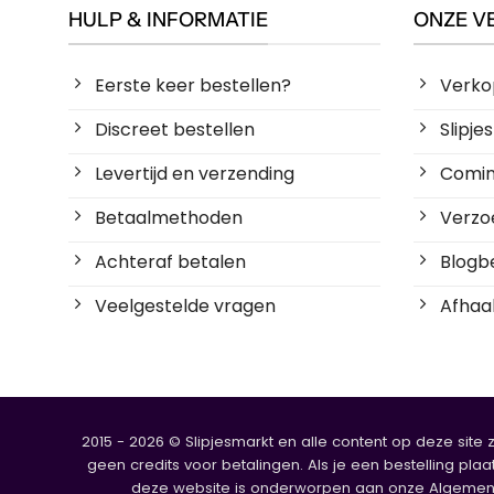
HULP & INFORMATIE
ONZE V
Eerste keer bestellen?
Verko
Discreet bestellen
Slipj
Levertijd en verzending
Coming
Betaalmethoden
Verzoe
Achteraf betalen
Blogbe
Veelgestelde vragen
Afhaal
2015 - 2026 © Slipjesmarkt en alle content op deze site 
geen credits voor betalingen. Als je een bestelling plaa
deze website is onderworpen aan onze Algemene V