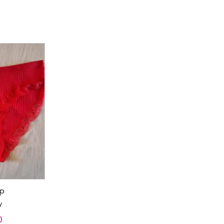
ip
y
0