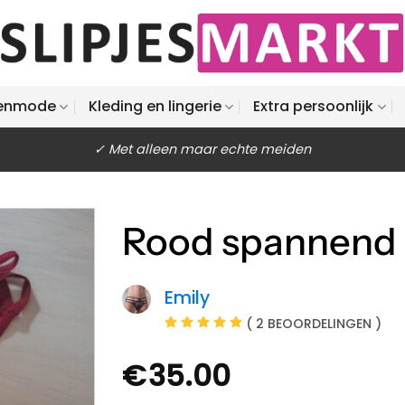
enmode
Kleding en lingerie
Extra persoonlijk
✓ Met alleen maar echte meiden
Rood spannend s
Emily
( 2 BEOORDELINGEN )
€
35.00