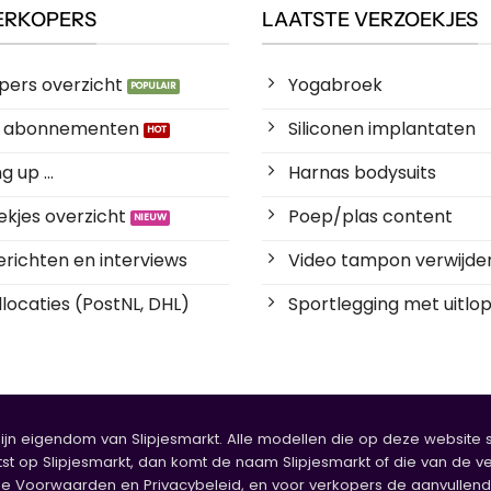
ERKOPERS
LAATSTE VERZOEKJES
pers overzicht
Yogabroek
es abonnementen
Siliconen implantaten
 up ...
Harnas bodysuits
kjes overzicht
Poep/plas content
richten en interviews
Video tampon verwijde
locaties (PostNL, DHL)
Sportlegging met uitlop
zijn eigendom van Slipjesmarkt. Alle modellen die op deze website sta
tst op Slipjesmarkt, dan komt de naam Slipjesmarkt of die van de ve
oorwaarden en Privacybeleid, en voor verkopers de aanvullende b