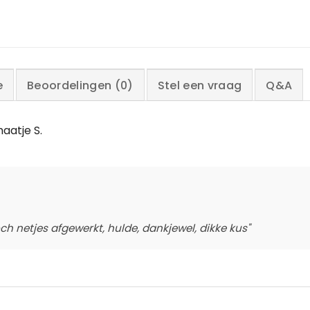
e
Beoordelingen (0)
Stel een vraag
Q&A
maatje S.
och netjes afgewerkt, hulde, dankjewel, dikke kus"