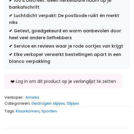
✔
100% Discreet: Geen herkenbare naam op je
bankafschrift
✔
Luchtdicht verpakt: De postbode ruikt én merkt
niks
✔
Getest, goedgekeurd en warm aanbevolen door
heel veel andere liefhebbers
✔
Service en reviews waar je rode oortjes van krijgt
✔
Elke verkoper verwerkt bestellingen apart in een
blanco verpakking
Verkoper:
Amelia
Categorieën:
Gedragen slipjes
,
Slipjes
Tags:
Klaarkomen
,
Sporten