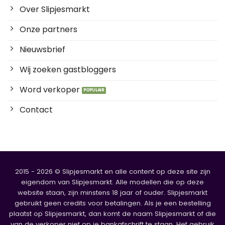
Over Slipjesmarkt
Onze partners
Nieuwsbrief
Wij zoeken gastbloggers
Word verkoper
Contact
2015 - 2026 © Slipjesmarkt en alle content op deze site zijn
eigendom van Slipjesmarkt. Alle modellen die op deze
website staan, zijn minstens 18 jaar of ouder. Slipjesmarkt
gebruikt geen credits voor betalingen. Als je een bestelling
plaatst op Slipjesmarkt, dan komt de naam Slipjesmarkt of die
van de verkoper niet op je bankafschrift te staan. Het gebruik