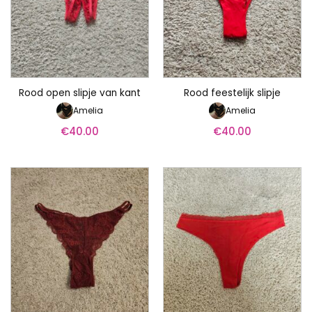
Rood open slipje van kant
Rood feestelijk slipje
Amelia
Amelia
€
40.00
€
40.00