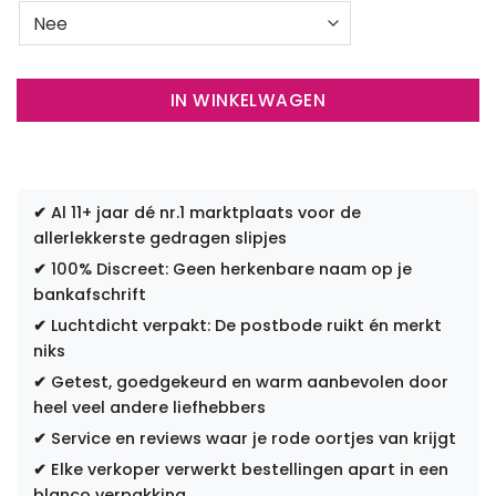
IN WINKELWAGEN
✔
Al 11+ jaar dé nr.1 marktplaats voor de
allerlekkerste gedragen slipjes
✔
100% Discreet: Geen herkenbare naam op je
bankafschrift
✔
Luchtdicht verpakt: De postbode ruikt én merkt
niks
✔
Getest, goedgekeurd en warm aanbevolen door
heel veel andere liefhebbers
✔
Service en reviews waar je rode oortjes van krijgt
✔
Elke verkoper verwerkt bestellingen apart in een
blanco verpakking