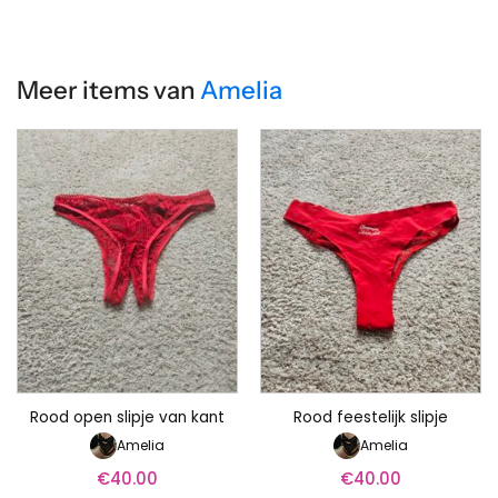
Meer items van
Amelia
Rood open slipje van kant
Rood feestelijk slipje
Amelia
Amelia
€
40.00
€
40.00