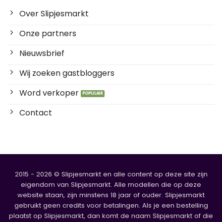
Over Slipjesmarkt
Onze partners
Nieuwsbrief
Wij zoeken gastbloggers
Word verkoper
Contact
2015 - 2026 © Slipjesmarkt en alle content op deze site zijn
eigendom van Slipjesmarkt. Alle modellen die op deze
website staan, zijn minstens 18 jaar of ouder. Slipjesmarkt
gebruikt geen credits voor betalingen. Als je een bestelling
plaatst op Slipjesmarkt, dan komt de naam Slipjesmarkt of die