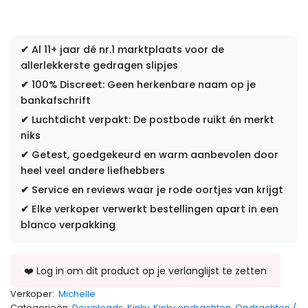
✔
Al 11+ jaar dé nr.1 marktplaats voor de
allerlekkerste gedragen slipjes
✔
100% Discreet: Geen herkenbare naam op je
bankafschrift
✔
Luchtdicht verpakt: De postbode ruikt én merkt
niks
✔
Getest, goedgekeurd en warm aanbevolen door
heel veel andere liefhebbers
✔
Service en reviews waar je rode oortjes van krijgt
✔
Elke verkoper verwerkt bestellingen apart in een
blanco verpakking
Verkoper:
Michelle
Categorieën:
Downloads
,
Kinky
,
Kinky opdrachten
,
Opdrachten /