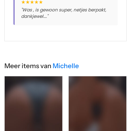
★
★
★
★
★
"Was , is gewoon super, netjes berpakt,
dankjewel...."
Meer items van
Michelle