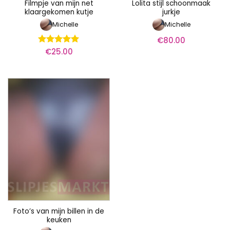
Filmpje van mijn net
Lolita stijl schoonmaak
klaargekomen kutje
jurkje
Michelle
Michelle
€
80.00
€
25.00
Waardering
5
uit 5
Foto’s van mijn billen in de
keuken