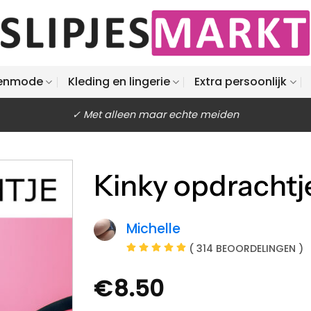
enmode
Kleding en lingerie
Extra persoonlijk
✓ Met alleen maar echte meiden
Kinky opdrachtj
Michelle
( 314 BEOORDELINGEN )
€
8.50