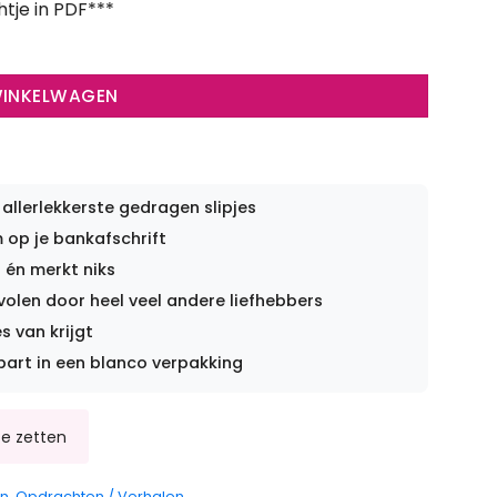
htje in PDF***
WINKELWAGEN
 allerlekkerste gedragen slipjes
op je bankafschrift
 én merkt niks
len door heel veel andere liefhebbers
s van krijgt
part in een blanco verpakking
en
,
Opdrachten / Verhalen