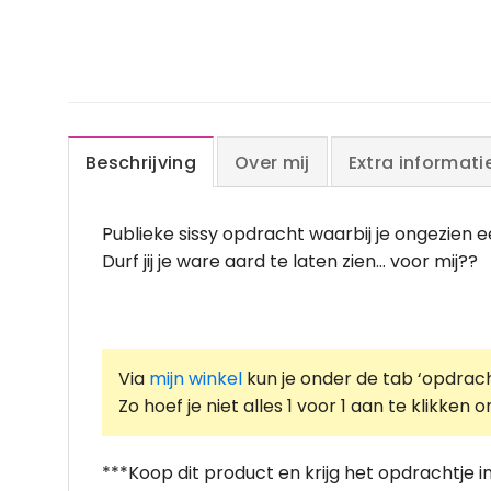
Beschrijving
Over mij
Extra informati
Publieke sissy opdracht waarbij je ongezien
Durf jij je ware aard te laten zien… voor mij??
Via
mijn winkel
kun je onder de tab ‘opdrach
Zo hoef je niet alles 1 voor 1 aan te klikke
***Koop dit product en krijg het opdrachtje i