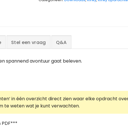
e
Stel een vraag
Q&A
 een spannend avontuur gaat beleven.
ten’ in één overzicht direct zien waar elke opdracht over
n om te weten wat je kunt verwachten.
n PDF***