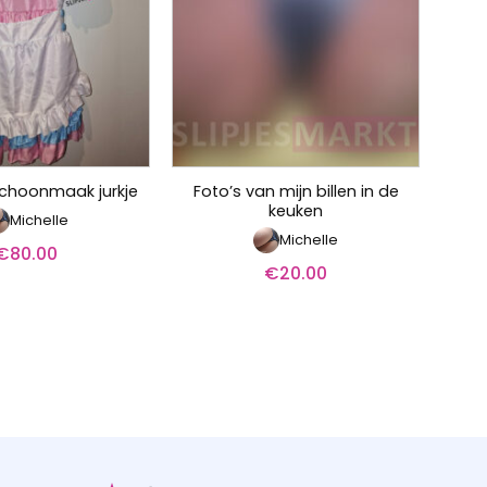
Foto’s van mijn billen in de
l schoonmaak jurkje
keuken
Michelle
Michelle
€
80.00
€
20.00