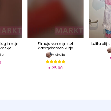
lug in mijn
Filmpje van mijn net
Lolita stij
broekje
klaargekomen kutje
lle
Michelle
0
€
25.00
Waardering
5
uit 5