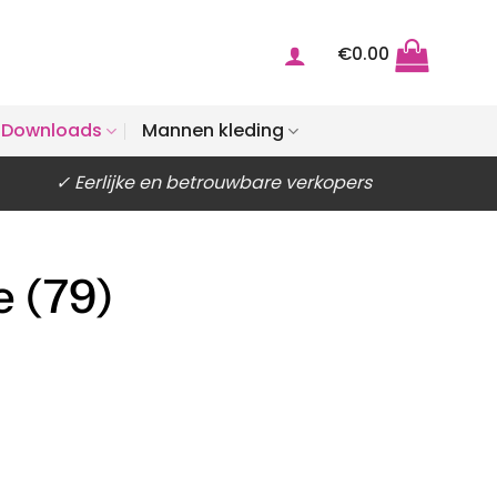
€
0.00
Downloads
Mannen kleding
✓ Eerlijke en betrouwbare verkopers
e (79)