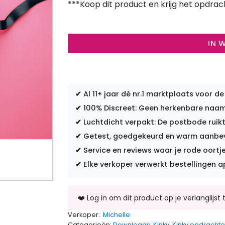
***Koop dit product en krijg het opdrac
IN 
✔
Al 11+ jaar dé nr.1 marktplaats voor de
✔
100% Discreet: Geen herkenbare naam 
✔
Luchtdicht verpakt: De postbode ruikt
✔
Getest, goedgekeurd en warm aanbevo
✔
Service en reviews waar je rode oortje
✔
Elke verkoper verwerkt bestellingen a
Verkoper:
Michelle
Categorieën:
Downloads
,
Kinky
,
Kinky opdracht