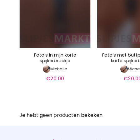
Foto’s in mijn korte
Foto’s met buttp
spijkerbroekje
korte spijker
Michelle
Miche
€
20.00
€
20.0
Je hebt geen producten bekeken.