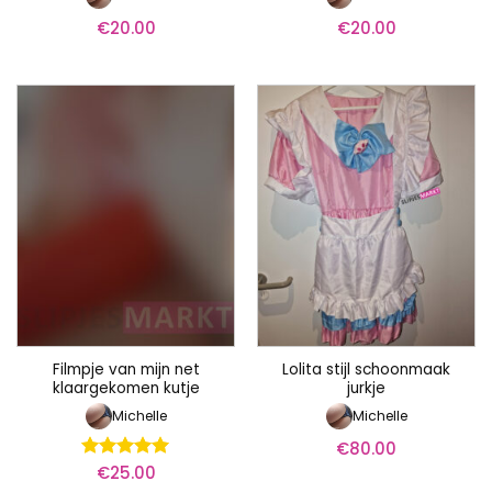
€
20.00
€
20.00
Filmpje van mijn net
Lolita stijl schoonmaak
klaargekomen kutje
jurkje
Michelle
Michelle
€
80.00
€
25.00
Waardering
5
uit 5