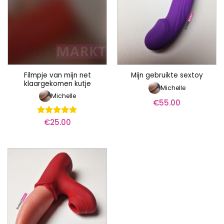
Filmpje van mijn net
Mijn gebruikte sextoy
klaargekomen kutje
Michelle
Michelle
€
55.00
€
25.00
Waardering
5
uit 5