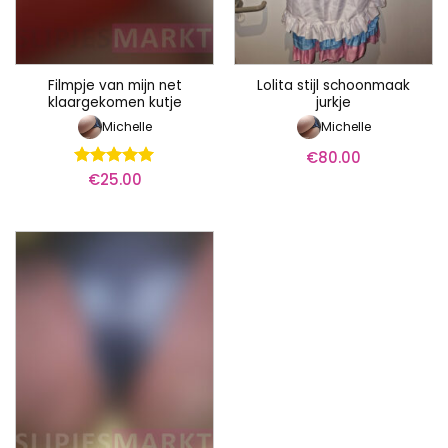
Filmpje van mijn net
Lolita stijl schoonmaak
klaargekomen kutje
jurkje
Michelle
Michelle
€
80.00
€
25.00
Waardering
5
uit 5