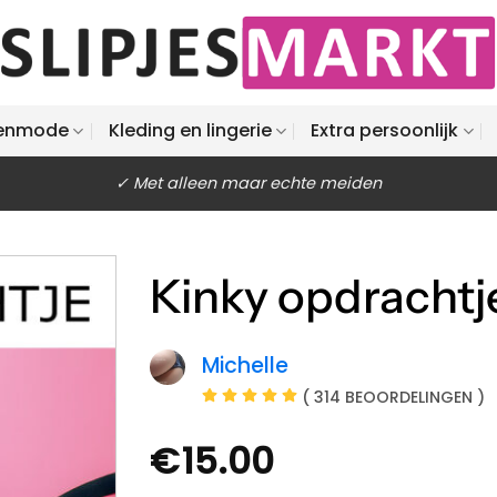
enmode
Kleding en lingerie
Extra persoonlijk
✓ Met alleen maar echte meiden
Kinky opdrachtj
Michelle
( 314 BEOORDELINGEN )
€
15.00