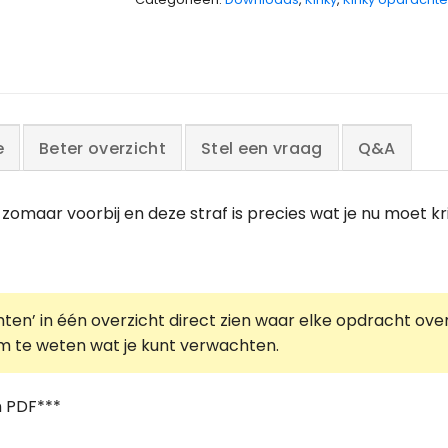
e
Beter overzicht
Stel een vraag
Q&A
omaar voorbij en deze straf is precies wat je nu moet kr
ten’ in één overzicht direct zien waar elke opdracht over
n om te weten wat je kunt verwachten.
n PDF***