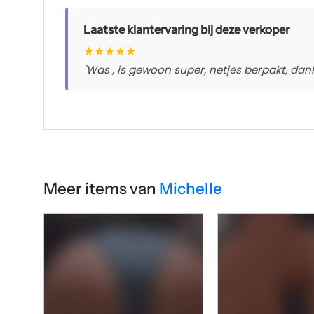
Laatste klantervaring bij deze verkoper
★
★
★
★
★
"Was , is gewoon super, netjes berpakt, dankj
Meer items van
Michelle