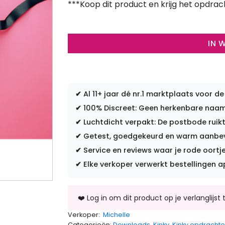
***Koop dit product en krijg het opdrac
IN 
✔
Al 11+ jaar dé nr.1 marktplaats voor de
✔
100% Discreet: Geen herkenbare naam 
✔
Luchtdicht verpakt: De postbode ruikt
✔
Getest, goedgekeurd en warm aanbevo
✔
Service en reviews waar je rode oortje
✔
Elke verkoper verwerkt bestellingen a
Verkoper:
Michelle
Categorieën:
Downloads
,
Kinky
,
Kinky opdracht