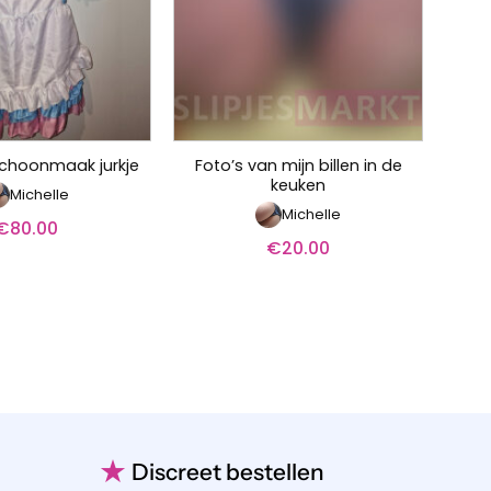
Foto’s van mijn billen in de
l schoonmaak jurkje
keuken
Michelle
Michelle
€
80.00
€
20.00
★
Discreet bestellen