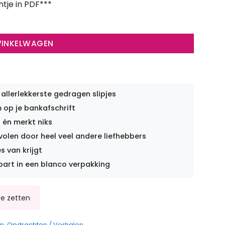
htje in PDF***
WINKELWAGEN
 allerlekkerste gedragen slipjes
op je bankafschrift
 én merkt niks
len door heel veel andere liefhebbers
s van krijgt
part in een blanco verpakking
en
,
Opdrachten / Verhalen