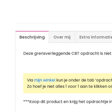
Beschrijving
Over mij
Extra informati
Deze grensverleggende CBT opdracht is niet z
Via
mijn winkel
kun je onder de tab ‘opdrach
Zo hoef je niet alles 1 voor 1 aan te klikke
***Koop dit product en krijg het opdrachtje i