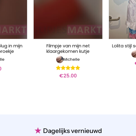
lug in mijn
Filmpje van mijn net
Lolita stij
broekje
klaargekomen kutje
lle
Michelle
0
€
25.00
Waardering
5
uit 5
★
Dagelijks vernieuwd