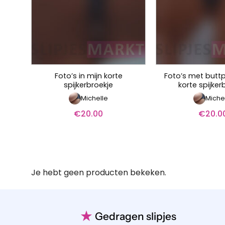
Foto’s in mijn korte
Foto’s met buttp
spijkerbroekje
korte spijker
Michelle
Miche
€
20.00
€
20.0
Je hebt geen producten bekeken.
★
Gedragen slipjes