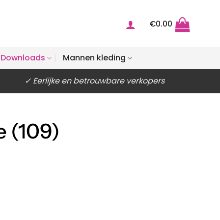
€
0.00
Downloads
Mannen kleding
✓ Eerlijke en betrouwbare verkopers
e (109)