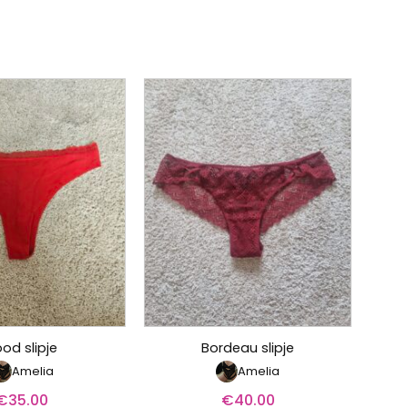
od slipje
Bordeau slipje
Amelia
Amelia
€
35.00
€
40.00