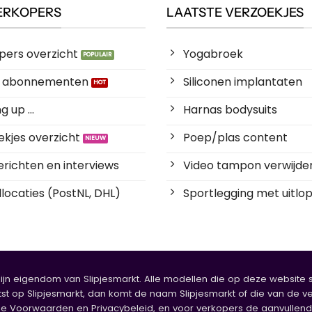
ERKOPERS
LAATSTE VERZOEKJES
pers overzicht
Yogabroek
es abonnementen
Siliconen implantaten
 up ...
Harnas bodysuits
kjes overzicht
Poep/plas content
richten en interviews
Video tampon verwijde
locaties (PostNL, DHL)
Sportlegging met uitlop
zijn eigendom van Slipjesmarkt. Alle modellen die op deze website sta
tst op Slipjesmarkt, dan komt de naam Slipjesmarkt of die van de ve
oorwaarden en Privacybeleid, en voor verkopers de aanvullende b