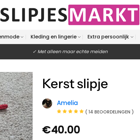
enmode
Kleding en lingerie
Extra persoonlijk
✓ Met alleen maar echte meiden
Kerst slipje
Amelia
( 14 BEOORDELINGEN )
€
40.00