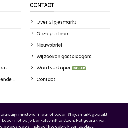
CONTACT
Over Slipjesmarkt
Onze partners
Nieuwsbrief
Wij zoeken gastbloggers
ren
Word verkoper
ende ...
Contact
an, zijn minstens 18 jaar of ouder. Slipjesmarkt gebruikt
rkoper niet op je bankafschrift te staan. Het gebruik van
eleidsregels, inclusief het gebruik van cookies.