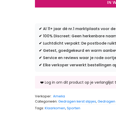
IN 
✔
Al 11+ jaar dé nr.1 marktplaats voor de
✔
100% Discreet: Geen herkenbare naam 
✔
Luchtdicht verpakt: De postbode ruikt
✔
Getest, goedgekeurd en warm aanbevo
✔
Service en reviews waar je rode oortje
✔
Elke verkoper verwerkt bestellingen a
Verkoper:
Amelia
Categorieën:
Gedragen kerst slipjes
,
Gedragen s
Tags:
Klaarkomen
,
Sporten