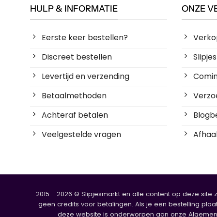
HULP & INFORMATIE
ONZE V
Eerste keer bestellen?
Verko
Discreet bestellen
Slipj
Levertijd en verzending
Coming
Betaalmethoden
Verzoe
Achteraf betalen
Blogbe
Veelgestelde vragen
Afhaal
2015 - 2026 © Slipjesmarkt en alle content op deze site 
geen credits voor betalingen. Als je een bestelling plaa
deze website is onderworpen aan onze Algemene V