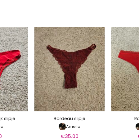
k slipje
Bordeau slipje
Ro
ia
Amelia
0
€
35.00