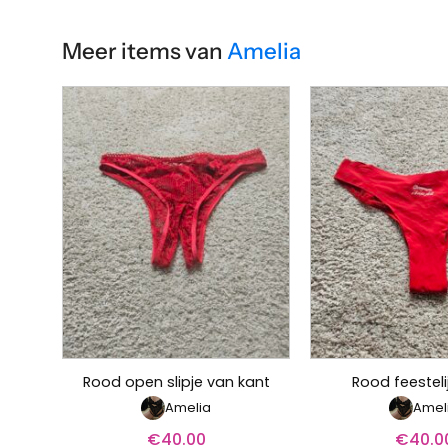
Meer items van
Amelia
Rood open slipje van kant
Rood feestelij
Amelia
Amel
€
40.00
€
40.0