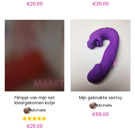
€
20.00
€
20.00
Filmpje van mijn net
Mijn gebruikte sextoy
klaargekomen kutje
Michelle
Michelle
€
55.00
€
25.00
Waardering
5
uit 5