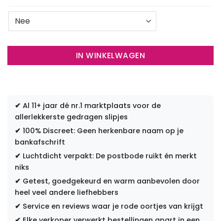
IN WINKELWAGEN
✔
Al 11+ jaar dé nr.1 marktplaats voor de
allerlekkerste gedragen slipjes
✔
100% Discreet: Geen herkenbare naam op je
bankafschrift
✔
Luchtdicht verpakt: De postbode ruikt én merkt
niks
✔
Getest, goedgekeurd en warm aanbevolen door
heel veel andere liefhebbers
✔
Service en reviews waar je rode oortjes van krijgt
✔
Elke verkoper verwerkt bestellingen apart in een