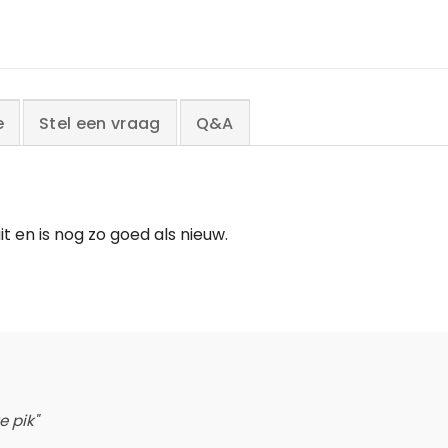
e
Stel een vraag
Q&A
it en is nog zo goed als nieuw.
e pik"