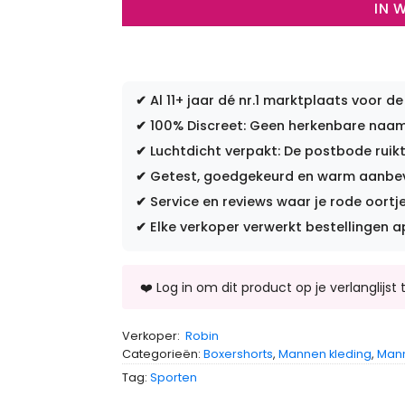
IN 
✔
Al 11+ jaar dé nr.1 marktplaats voor de
✔
100% Discreet: Geen herkenbare naam 
✔
Luchtdicht verpakt: De postbode ruikt
✔
Getest, goedgekeurd en warm aanbevo
✔
Service en reviews waar je rode oortje
✔
Elke verkoper verwerkt bestellingen a
Verkoper:
Robin
Categorieën:
Boxershorts
,
Mannen kleding
,
Man
Tag:
Sporten