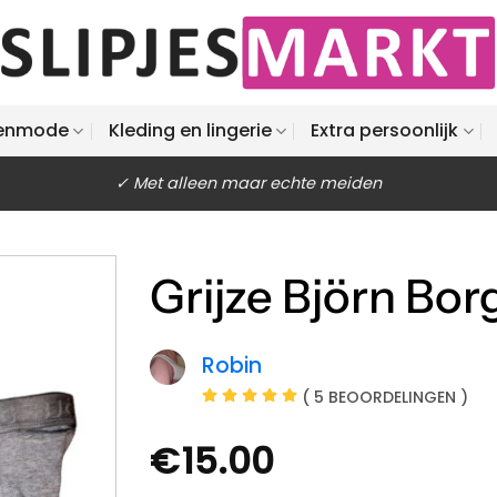
enmode
Kleding en lingerie
Extra persoonlijk
✓ Met alleen maar echte meiden
Grijze Björn Bor
Robin
( 5 BEOORDELINGEN )
€
15.00