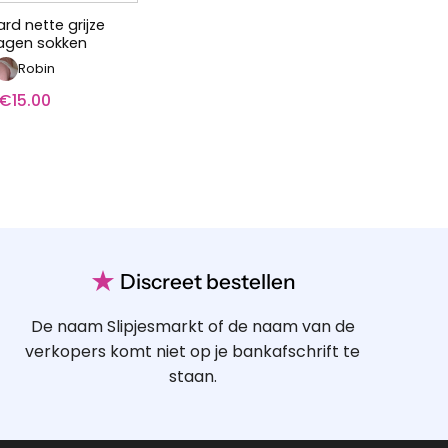
rd nette grijze
agen sokken
Robin
€
15.00
★
Discreet bestellen
De naam Slipjesmarkt of de naam van de
verkopers komt niet op je bankafschrift te
staan.