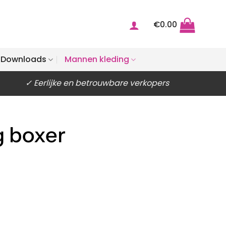
€
0.00
Downloads
Mannen kleding
✓ Eerlijke en betrouwbare verkopers
g boxer