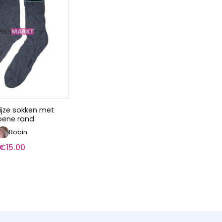
ijze sokken met
oene rand
Robin
€
15.00