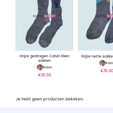
Grijze gedragen Calvin Klein
Grijze nette sokk
sokken
Robi
Robin
€
15.0
€
15.00
Je hebt geen producten bekeken.