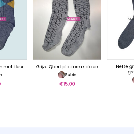
Nette gr
en met kleur
Grijze Qbert platform sokken
gr
n
Robin
0
€
15.00