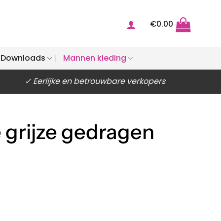
€
0.00
Downloads
Mannen kleding
✓ Eerlijke en betrouwbare verkopers
 grijze gedragen