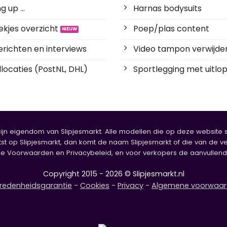
 up ...
Harnas bodysuits
kjes overzicht
Poep/plas content
richten en interviews
Video tampon verwijde
locaties (PostNL, DHL)
Sportlegging met uitlop
zijn eigendom van Slipjesmarkt. Alle modellen die op deze website sta
tst op Slipjesmarkt, dan komt de naam Slipjesmarkt of die van de ve
oorwaarden en Privacybeleid, en voor verkopers de aanvullende b
Copyright 2015 - 2026 © Slipjesmarkt.nl
redenheidsgarantie
-
Cookies
-
Privacy
-
Algemene voorwaa