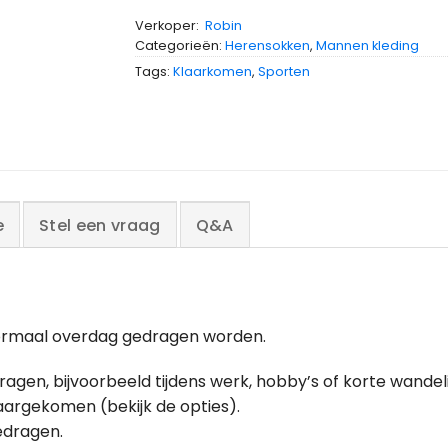
Verkoper:
Robin
Categorieën:
Herensokken
,
Mannen kleding
Tags:
Klaarkomen
,
Sporten
e
Stel een vraag
Q&A
 normaal overdag gedragen worden.
en, bijvoorbeeld tijdens werk, hobby’s of korte wandel
aargekomen (bekijk de opties).
gedragen.