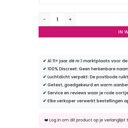
Standaard nette grijze gedragen sokken 
IN 
✔
Al 11+ jaar dé nr.1 marktplaats voor de
✔
100% Discreet: Geen herkenbare naam 
✔
Luchtdicht verpakt: De postbode ruikt
✔
Getest, goedgekeurd en warm aanbevo
✔
Service en reviews waar je rode oortje
✔
Elke verkoper verwerkt bestellingen a