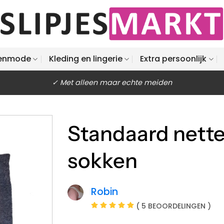
enmode
Kleding en lingerie
Extra persoonlijk
✓ Met alleen maar echte meiden
Standaard nette
sokken
Robin
( 5 BEOORDELINGEN )