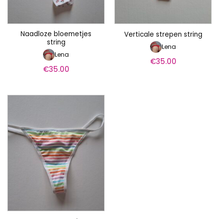
Naadloze bloemetjes
Verticale strepen string
string
Lena
Lena
€
35.00
€
35.00