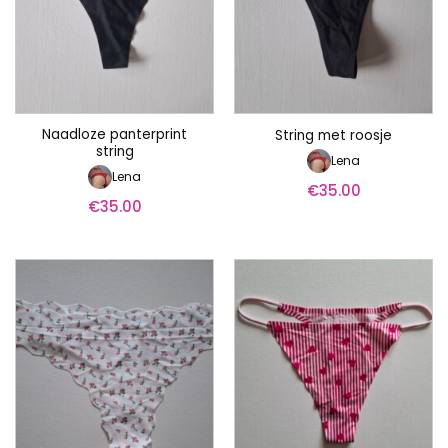
Naadloze panterprint
String met roosje
string
Lena
Lena
€
35.00
€
35.00