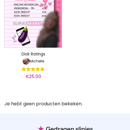
Dick Ratings
Michelle
€
25.00
Waardering
5
uit 5
Je hebt geen producten bekeken.
★
Gedragen slipjes