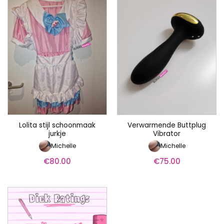
Lolita stijl schoonmaak
Verwarmende Buttplug
jurkje
Vibrator
Michelle
Michelle
€
80.00
€
75.00