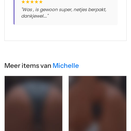
★
★
★
★
★
"Was , is gewoon super, netjes berpakt,
dankjewel...."
Meer items van
Michelle