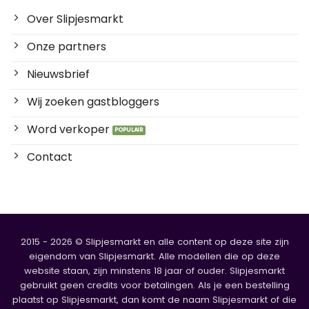
Over Slipjesmarkt
Onze partners
Nieuwsbrief
Wij zoeken gastbloggers
Word verkoper
Contact
2015 - 2026 © Slipjesmarkt en alle content op deze site zijn
eigendom van Slipjesmarkt. Alle modellen die op deze
website staan, zijn minstens 18 jaar of ouder. Slipjesmarkt
gebruikt geen credits voor betalingen. Als je een bestelling
plaatst op Slipjesmarkt, dan komt de naam Slipjesmarkt of die