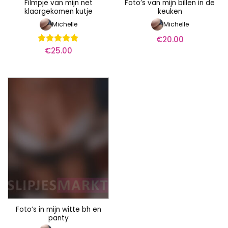
Filmpje van mijn net
Foto’s van mijn billen in de
klaargekomen kutje
keuken
Michelle
Michelle
€
20.00
€
25.00
Waardering
5
uit 5
Foto’s in mijn witte bh en
panty