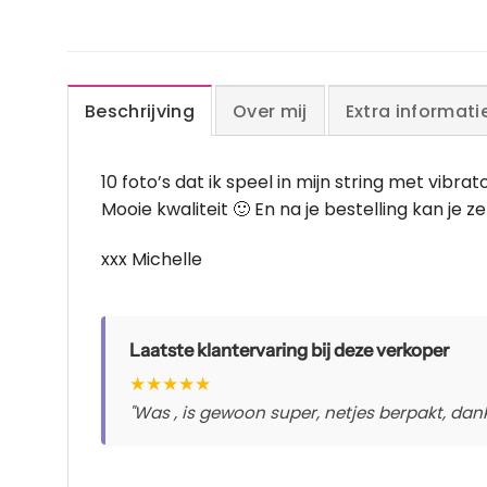
Beschrijving
Over mij
Extra informati
10 foto’s dat ik speel in mijn string met vibrat
Mooie kwaliteit 🙂 En na je bestelling kan je
xxx Michelle
Laatste klantervaring bij deze verkoper
★
★
★
★
★
"Was , is gewoon super, netjes berpakt, dankj