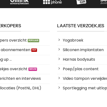
ERKOPERS
LAATSTE VERZOEKJES
pers overzicht
Yogabroek
es abonnementen
Siliconen implantaten
 up ...
Harnas bodysuits
kjes overzicht
Poep/plas content
richten en interviews
Video tampon verwijde
locaties (PostNL, DHL)
Sportlegging met uitlop