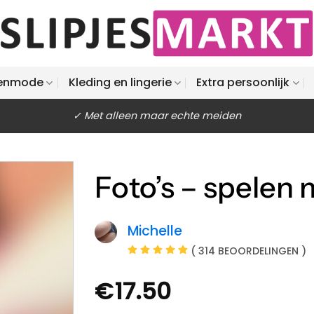
enmode
Kleding en lingerie
Extra persoonlijk
✓ Met alleen maar echte meiden
Foto’s – spelen 
Michelle
( 314 BEOORDELINGEN )
€
17.50