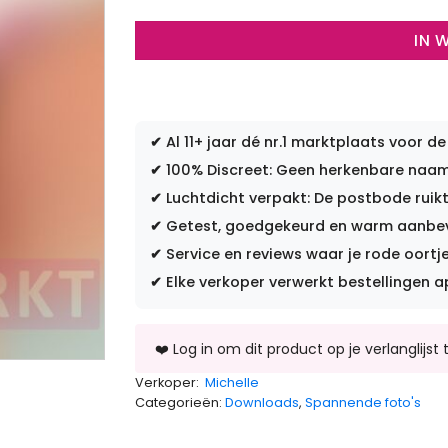
IN 
✔
Al 11+ jaar dé nr.1 marktplaats voor de
✔
100% Discreet: Geen herkenbare naam 
✔
Luchtdicht verpakt: De postbode ruikt
✔
Getest, goedgekeurd en warm aanbevo
✔
Service en reviews waar je rode oortje
✔
Elke verkoper verwerkt bestellingen a
Verkoper:
Michelle
Categorieën:
Downloads
,
Spannende foto's