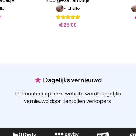
broekje
klaargekomen kutje
lle
Michelle
0
€
25.00
Waardering
5
uit 5
★
Dagelijks vernieuwd
Het aanbod op onze website wordt dagelijks
vernieuwd door tientallen verkopers.