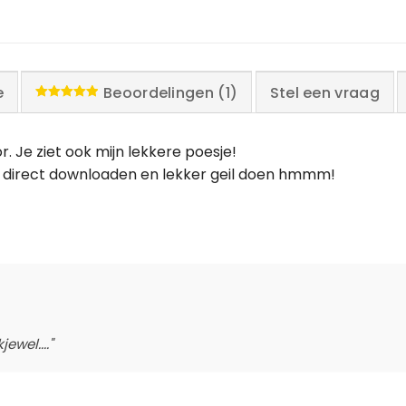
e
Beoordelingen (1)
Stel een vraag
Waardering
5.00
uit 5
or. Je ziet ook mijn lekkere poesje!
 ze direct downloaden en lekker geil doen hmmm!
ewel...."