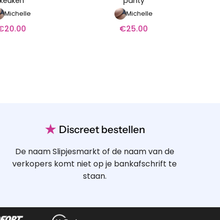
keuken
panty
Michelle
Michelle
€
20.00
€
25.00
★
Discreet bestellen
De naam Slipjesmarkt of de naam van de
verkopers komt niet op je bankafschrift te
staan.