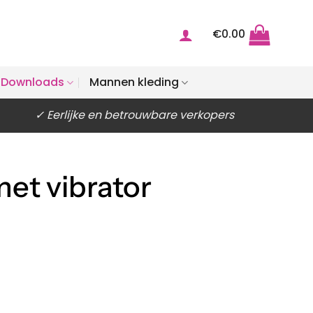
€
0.00
Downloads
Mannen kleding
✓ Eerlijke en betrouwbare verkopers
met vibrator