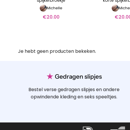
spijkerbroekje
korte spijker
Michelle
Miche
€
20.00
€
20.0
Je hebt geen producten bekeken.
★
Gedragen slipjes
Bestel verse gedragen slipjes en andere
opwindende kleding en seks speeltjes.