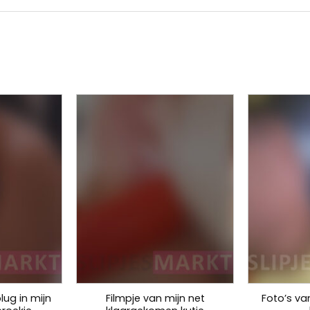
lug in mijn
Filmpje van mijn net
Foto’s van