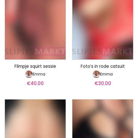
Filmpje squirt sessie
Foto’s in rode catsuit
Emma
Emma
€
40.00
€
30.00