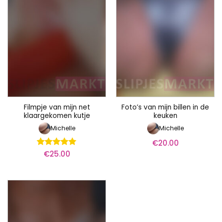
Filmpje van mijn net
Foto’s van mijn billen in de
klaargekomen kutje
keuken
Michelle
Michelle
€
20.00
€
25.00
Waardering
5
uit 5